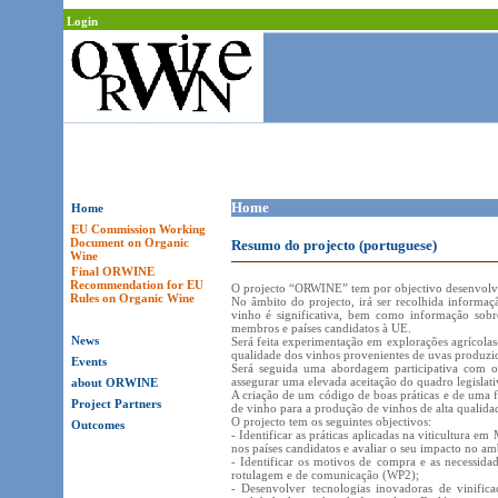
Login
Home
Home
EU Commission Working
Document on Organic
Resumo do projecto (portuguese)
Wine
Final ORWINE
Recommendation for EU
O projecto “ORWINE” tem por objectivo desenvolver
Rules on Organic Wine
No âmbito do projecto, irá ser recolhida informaç
vinho é significativa, bem como informação sob
membros e países candidatos à UE.
News
Será feita experimentação em explorações agrícolas
qualidade dos vinhos provenientes de uvas produzida
Events
Será seguida uma abordagem participativa com o
assegurar uma elevada aceitação do quadro legislati
about ORWINE
A criação de um código de boas práticas e de uma f
Project Partners
de vinho para a produção de vinhos de alta qualida
O projecto tem os seguintes objectivos:
Outcomes
- Identificar as práticas aplicadas na viticultura
nos países candidatos e avaliar o seu impacto no a
- Identificar os motivos de compra e as necessida
rotulagem e de comunicação (WP2);
- Desenvolver tecnologias inovadoras de vinifi