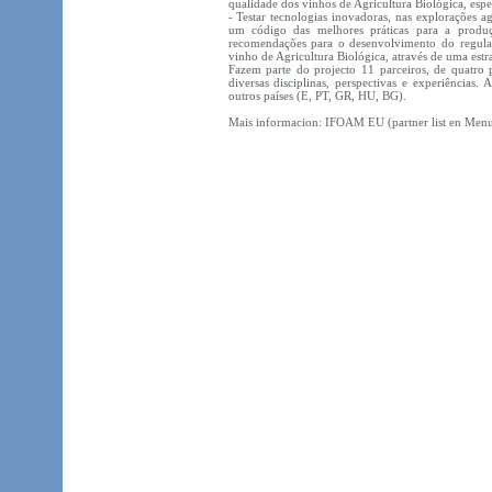
qualidade dos vinhos de Agricultura Biológica, espe
- Testar tecnologias inovadoras, nas explorações ag
um código das melhores práticas para a produ
recomendações para o desenvolvimento do regulam
vinho de Agricultura Biológica, através de uma estra
Fazem parte do projecto 11 parceiros, de quatro
diversas disciplinas, perspectivas e experiênci
outros países (E, PT, GR, HU, BG).
Mais informacion: IFOAM EU (partner list en Men